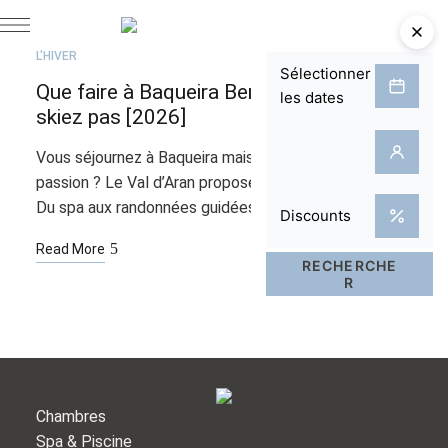
FÉV
05
L'HIVER
Que faire à Baqueira Beret si vous ne
skiez pas [2026]
Vous séjournez à Baqueira mais le ski n’est pas votre
passion ? Le Val d’Aran propose une foule d’activités.
Du spa aux randonnées guidées, découvrez …
Read More
Chambres
Spa & Piscine