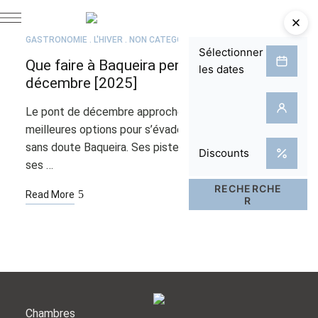
JUIL
21
GASTRONOMIE
L'HIVER
NON CATÉGORISÉ
Que faire à Baqueira pendant le pont de
décembre [2025]
Le pont de décembre approche, et l’une des
meilleures options pour s’évader du quotidien est
sans doute Baqueira. Ses pistes de ski enneigées et
ses …
Read More
Chambres