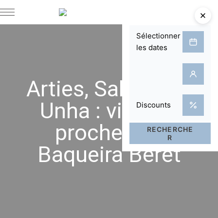
Arties, Salardú et
Unha : villages
proches de
Baqueira Beret