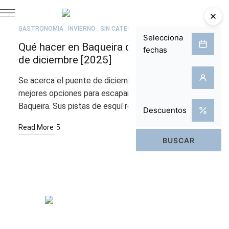
JUL
21
GASTRONOMÍA
INVIERNO
SIN CATEGORÍA
Qué hacer en Baqueira durante el puente
de diciembre [2025]
Se acerca el puente de diciembre y una de las
mejores opciones para escaparse de la rutina es
Baqueira. Sus pistas de esquí repletas de …
Read More
Habitaciones
Spa & Piscina