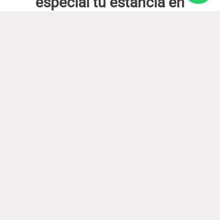
especial tu estancia en
Baqueira 1500
Dormir bien
Habitaciones cálidas, camas cómodas
y vistas a pistas o a la montaña.
¿Qué dicen nuestros