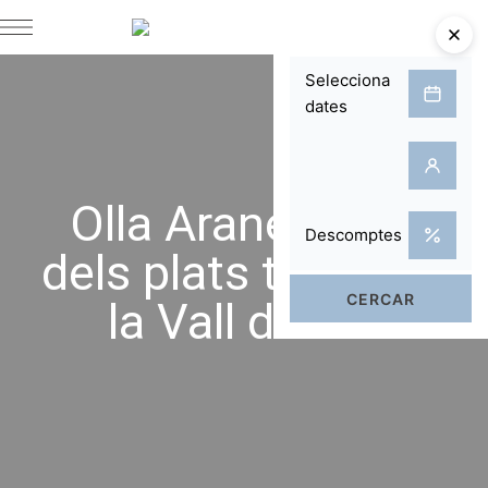
Olla Aranesa, un
dels plats típics de
la Vall d’Aran