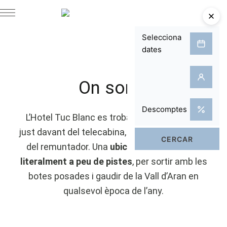
On som?
L’Hotel Tuc Blanc es troba a
Baqueira 1500
,
just davant del telecabina, a només 80 metres
del remuntador. Una
ubicació immillorable,
literalment a peu de pistes
, per sortir amb les
botes posades i gaudir de la Vall d’Aran en
qualsevol època de l’any.