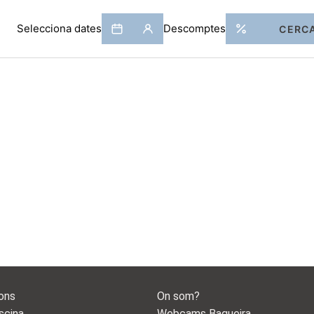
ons
On som?
scina
Webcams Baqueira