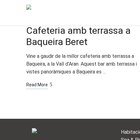
JUL.
21
GASTRONOMIA
SIN CATEGORÍA
ESTIU A BAQUEIRA
Cafeteria amb terrassa a
Baqueira Beret
Vine a gaudir de la millor cafeteria amb terrassa a
Baqueira, a la Vall d’Aran. Aquest bar amb terrassa i
vistes panoràmiques a Baqueira es …
Read More
Habitaci
Spa & Pi