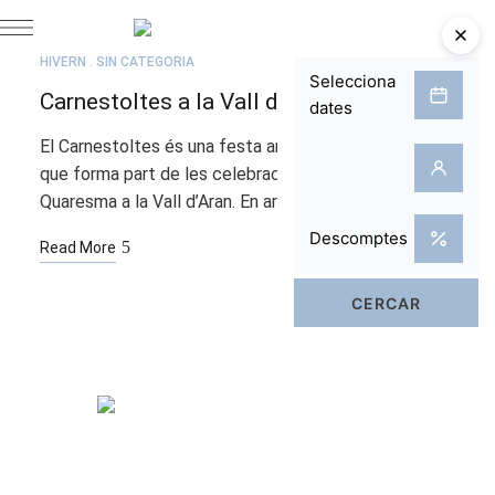
FEBR.
02
HIVERN
SIN CATEGORÍA
Carnestoltes a la Vall d’Aran
El Carnestoltes és una festa amb molta personalitat
que forma part de les celebracions prèvies a la
Quaresma a la Vall d’Aran. En aranès el …
Read More
Habitacions
Spa & Piscina
Bistró & Terrassa