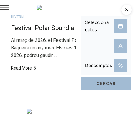
JUL.
21
HIVERN
Festival Polar Sound a Baqueira
Al març de 2026, el Festival Polar Sound torna a
Baqueira un any més. Els dies 13 i 14 de març de
2026, podreu gaudir …
Read More
Habitacions
Spa & Piscina
Bistró & Terrassa