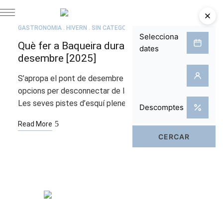
JUL.
21
GASTRONOMIA
HIVERN
SIN CATEGORÍA
Què fer a Baqueira durant el pont de
desembre [2025]
S’apropa el pont de desembre i una de les millors
opcions per desconnectar de la rutina és Baqueira.
Les seves pistes d’esquí plenes de neu …
Read More
Habitacions
Spa & Piscina