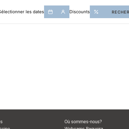
es
Où sommes-nous?
scine
Webcams Baqueira