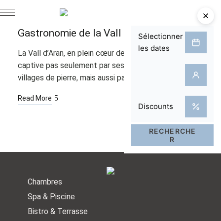
GASTRONOMIE
L'ÉTÉ À BAQUEIRA
L'HIVER
AOÛT
18
Gastronomie de la Vall d’Aran
La Vall d’Aran, en plein cœur des Pyrénées, ne
captive pas seulement par ses paysages et ses
villages de pierre, mais aussi par sa gastronomie …
Read More
Chambres
Spa & Piscine
Bistro & Terrasse