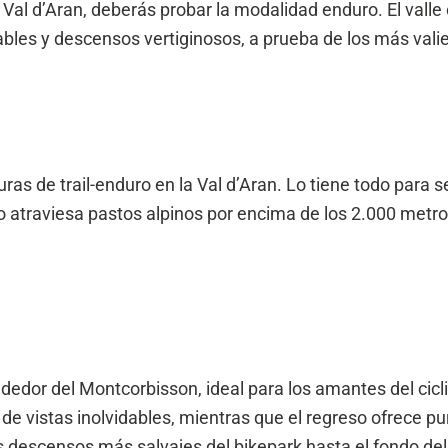
la Val d’Aran, deberás probar la modalidad enduro. El valle
ables y descensos vertiginosos, a prueba de los más vali
as de trail-enduro en la Val d’Aran. Lo tiene todo para se
rrido atraviesa pastos alpinos por encima de los 2.000 me
rededor del Montcorbisson, ideal para los amantes del cic
e vistas inolvidables, mientras que el regreso ofrece pu
s descensos más salvajes del bikepark hasta el fondo del 