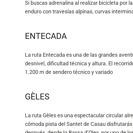
Si buscas adrenalina al realizar bicicleta por 
enduro con travesías alpinas, curvas intermin
ENTECADA
La ruta Entecada es una de las grandes aventur
desnivel, dificultad técnica y altura. El reco
1.200 m de sendero técnico y variado
GÈLES
La ruta Gèles es una espectacular circular al
cómoda pista del Santet de Casau disfrutarás d
después, desde la Bassa d’Oles, por uno de lo