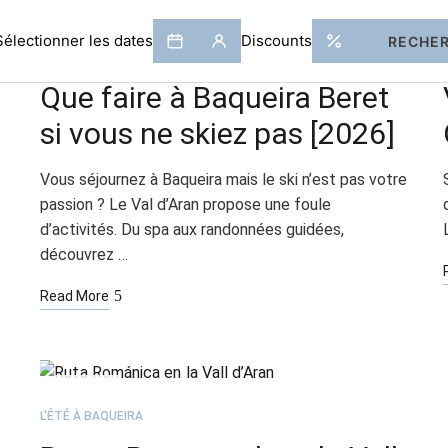
FÉV
05
L'HIVER
Que faire à Baqueira Beret
si vous ne skiez pas [2026]
Vous séjournez à Baqueira mais le ski n’est pas votre
passion ? Le Val d’Aran propose une foule
d’activités. Du spa aux randonnées guidées,
découvrez …
Read More
AOÛT
12
L'ÉTÉ À BAQUEIRA