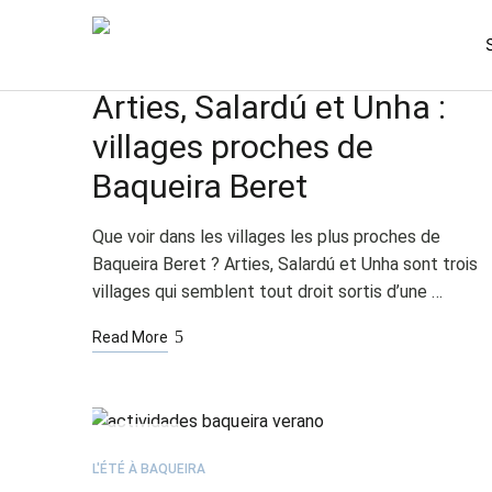
JUIN
09
L'ÉTÉ À BAQUEIRA
L'HIVER
Arties, Salardú et Unha :
villages proches de
Baqueira Beret
Que voir dans les villages les plus proches de
Baqueira Beret ? Arties, Salardú et Unha sont trois
villages qui semblent tout droit sortis d’une …
Read More
AVR
02
L'ÉTÉ À BAQUEIRA