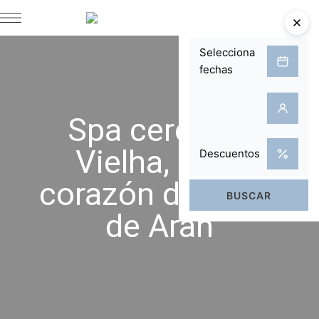
Spa cerca de
Vielha, en el
corazón del Valle
de Aran