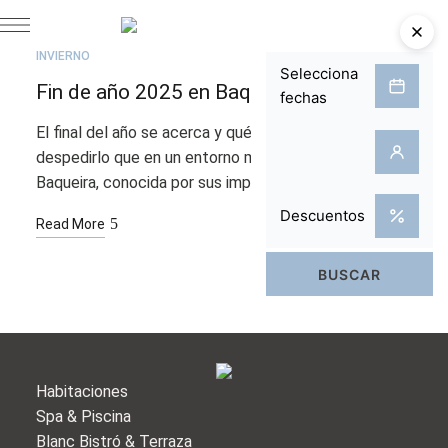
JUL
21
INVIERNO
Fin de año 2025 en Baqueira: Qué hacer
El final del año se acerca y qué mejor manera de
despedirlo que en un entorno mágico y nevado.
Baqueira, conocida por sus impresionantes paisajes …
Read More
Habitaciones
Spa & Piscina
Blanc Bistró & Terraza