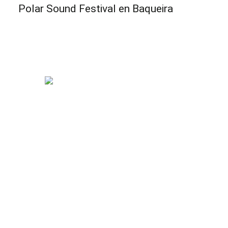
Polar Sound Festival en Baqueira
Habitaciones
Spa & Piscina
Blanc Bistró & Terraza
Otros servicios
Eventos de empresa
Habitaciones
Spa & Piscina
Blanc Bistró & Terraza
Otros servicios
Eventos de empresa
¿Dónde estamos?