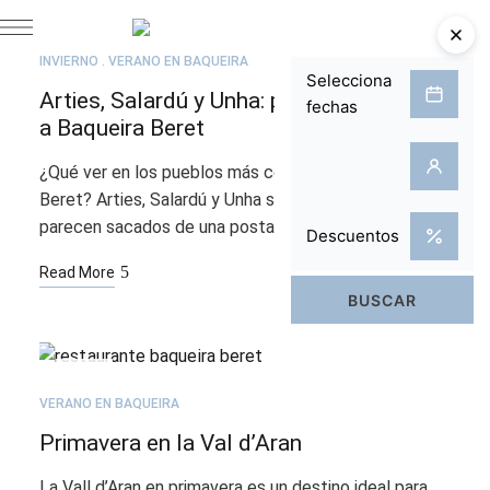
JUN
09
INVIERNO
VERANO EN BAQUEIRA
Arties, Salardú y Unha: pueblos cercanos
a Baqueira Beret
¿Qué ver en los pueblos más cercanos a Baqueira
Beret? Arties, Salardú y Unha son tres pueblos que
parecen sacados de una postal y son …
Read More
ABR
27
VERANO EN BAQUEIRA
Primavera en la Val d’Aran
La Vall d’Aran en primavera es un destino ideal para